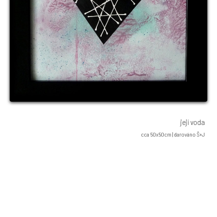
její voda
cca 50x50cm | darováno Š+J